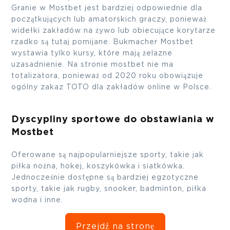
Granie w Mostbet jest bardziej odpowiednie dla
początkujących lub amatorskich graczy, ponieważ
widełki zakładów na żywo lub obiecujące korytarze
rzadko są tutaj pomijane. Bukmacher Mostbet
wystawia tylko kursy, które mają żelazne
uzasadnienie. Na stronie mostbet nie ma
totalizatora, ponieważ od 2020 roku obowiązuje
ogólny zakaz TOTO dla zakładów online w Polsce.
Dyscypliny sportowe do obstawiania w
Mostbet
Oferowane są najpopularniejsze sporty, takie jak
piłka nożna, hokej, koszykówka i siatkówka.
Jednocześnie dostępne są bardziej egzotyczne
sporty, takie jak rugby, snooker, badminton, piłka
wodna i inne.
Przejdź na stronę