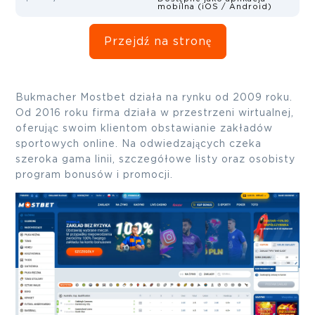
mobilna (iOS / Android)
Przejdź na stronę
Bukmacher
Mostbet
działa na rynku od 2009 roku.
Od 2016 roku firma działa w przestrzeni wirtualnej,
oferując swoim klientom obstawianie zakładów
sportowych online. Na odwiedzających czeka
szeroka gama linii, szczegółowe listy oraz osobisty
program bonusów
i promocji.