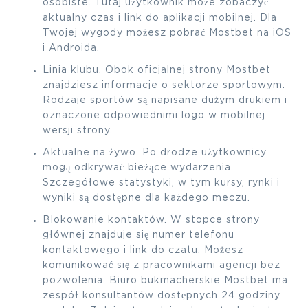
osobiste. Tutaj użytkownik może zobaczyć
aktualny czas i link do aplikacji mobilnej. Dla
Twojej wygody możesz pobrać
Mostbet
na iOS
i Androida.
Linia klubu. Obok oficjalnej strony Mostbet
znajdziesz informacje o sektorze sportowym.
Rodzaje sportów są napisane dużym drukiem i
oznaczone odpowiednimi logo w mobilnej
wersji strony.
Aktualne na żywo. Po drodze użytkownicy
mogą odkrywać bieżące wydarzenia.
Szczegółowe statystyki, w tym kursy, rynki i
wyniki są dostępne dla każdego meczu.
Blokowanie kontaktów. W stopce strony
głównej znajduje się numer telefonu
kontaktowego i link do czatu. Możesz
komunikować się z pracownikami agencji bez
pozwolenia. Biuro bukmacherskie Mostbet ma
zespół konsultantów dostępnych 24 godziny