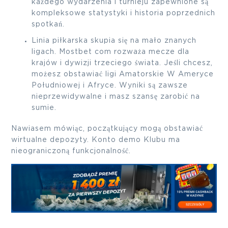
każdego wydarzenia i turnieju zapewnione są
kompleksowe statystyki i historia poprzednich
spotkań.
Linia piłkarska skupia się na mało znanych
ligach. Mostbet com rozważa mecze dla
krajów i dywizji trzeciego świata. Jeśli chcesz,
możesz obstawiać ligi Amatorskie W Ameryce
Południowej i Afryce. Wyniki są zawsze
nieprzewidywalne i masz szansę zarobić na
sumie.
Nawiasem mówiąc, początkujący mogą obstawiać
wirtualne depozyty. Konto demo Klubu ma
nieograniczoną funkcjonalność.