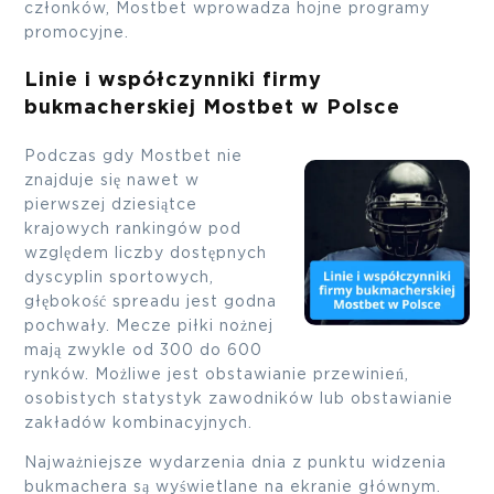
członków, Mostbet wprowadza hojne programy
promocyjne.
Linie i współczynniki firmy
bukmacherskiej Mostbet w Polsce
Podczas gdy Mostbet nie
znajduje się nawet w
pierwszej dziesiątce
krajowych rankingów pod
względem liczby dostępnych
dyscyplin sportowych,
głębokość spreadu jest godna
pochwały. Mecze piłki nożnej
mają zwykle od 300 do 600
rynków. Możliwe jest obstawianie przewinień,
osobistych statystyk zawodników lub obstawianie
zakładów kombinacyjnych.
Najważniejsze wydarzenia dnia z punktu widzenia
bukmachera są wyświetlane na ekranie głównym.