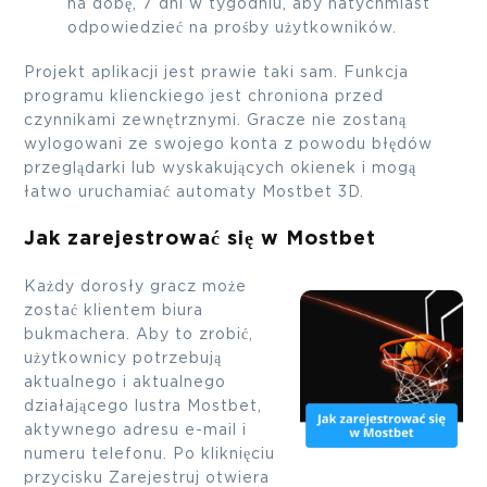
na dobę, 7 dni w tygodniu, aby natychmiast
odpowiedzieć na prośby użytkowników.
Projekt aplikacji jest prawie taki sam. Funkcja
programu klienckiego jest chroniona przed
czynnikami zewnętrznymi. Gracze nie zostaną
wylogowani ze swojego konta z powodu błędów
przeglądarki lub wyskakujących okienek i mogą
łatwo uruchamiać automaty Mostbet 3D.
Jak zarejestrować się w Mostbet
Każdy dorosły gracz może
zostać klientem biura
bukmachera. Aby to zrobić,
użytkownicy potrzebują
aktualnego i
aktualnego
działającego lustra Mostbet
,
aktywnego adresu e-mail i
numeru telefonu. Po kliknięciu
przycisku Zarejestruj otwiera