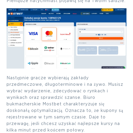
Pieniądze natychmiast pojawią się na Twoim saldzie.
Następnie gracze wybierają zakłady
przedmeczowe, długoterminowe i na żywo. Musisz
wybrać wydarzenie, zdecydować o rynkach i
wynikach oraz sprawdzić szanse. Biuro
bukmacherskie Mostbet charakteryzuje się
doskonałą optymalizacją. Oznacza to, że kupony są
rejestrowane w tym samym czasie. Daje to
przewagę, jeśli chcesz uzyskać najlepsze kursy na
kilka minut przed końcem połowy.