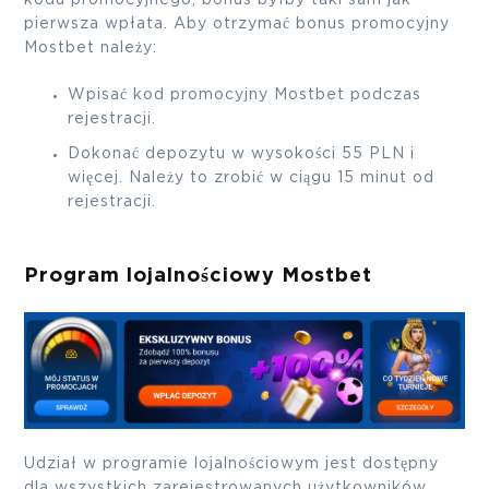
kodu promocyjnego, bonus byłby taki sam jak
pierwsza wpłata. Aby otrzymać bonus promocyjny
Mostbet należy:
Wpisać kod promocyjny Mostbet podczas
rejestracji.
Dokonać depozytu w wysokości 55 PLN i
więcej. Należy to zrobić w ciągu 15 minut od
rejestracji.
Program lojalnościowy Mostbet
Udział w programie lojalnościowym jest dostępny
dla wszystkich zarejestrowanych użytkowników