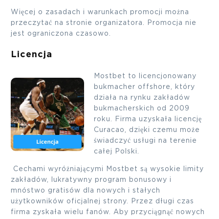
Więcej o zasadach i warunkach promocji można
przeczytać na stronie organizatora. Promocja nie
jest ograniczona czasowo.
Licencja
Mostbet to licencjonowany
bukmacher offshore, który
działa na rynku zakładów
bukmacherskich od 2009
roku. Firma uzyskała licencję
Curacao, dzięki czemu może
świadczyć usługi na terenie
całej Polski.
Cechami wyróżniającymi Mostbet są wysokie limity
zakładów, lukratywny program bonusowy i
mnóstwo gratisów dla nowych i stałych
użytkowników oficjalnej strony. Przez długi czas
firma zyskała wielu fanów. Aby przyciągnąć nowych