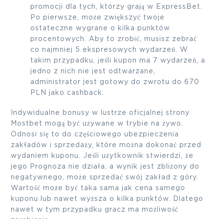
promocji dla tych, którzy grają w ExpressBet.
Po pierwsze, może zwiększyć twoje
ostateczne wygrane o kilka punktów
procentowych. Aby to zrobić, musisz zebrać
co najmniej 5 ekspresowych wydarzeń. W
takim przypadku, jeśli kupon ma 7 wydarzeń, a
jedno z nich nie jest odtwarzane,
administrator jest gotowy do zwrotu do 670
PLN jako cashback.
Indywidualne bonusy w lustrze oficjalnej strony
Mostbet mogą być używane w trybie na żywo.
Odnosi się to do częściowego ubezpieczenia
zakładów i sprzedaży, które można dokonać przed
wydaniem kuponu. Jeśli użytkownik stwierdzi, że
jego Prognoza nie działa, a wynik jest zbliżony do
negatywnego, może sprzedać swój zakład z góry.
Wartość może być taka sama jak cena samego
kuponu lub nawet wyższa o kilka punktów. Dlatego
nawet w tym przypadku gracz ma możliwość