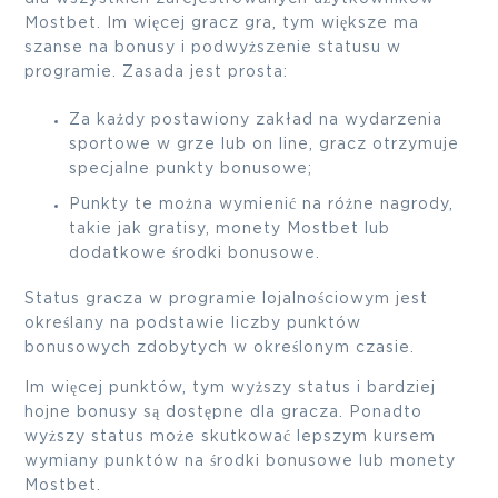
Mostbet. Im więcej gracz gra, tym większe ma
szanse na bonusy i podwyższenie statusu w
programie. Zasada jest prosta:
Za każdy postawiony zakład na wydarzenia
sportowe w grze lub on line, gracz otrzymuje
specjalne punkty bonusowe;
Punkty te można wymienić na różne nagrody,
takie jak gratisy, monety Mostbet lub
dodatkowe środki bonusowe.
Status gracza w programie lojalnościowym jest
określany na podstawie liczby punktów
bonusowych zdobytych w określonym czasie.
Im więcej punktów, tym wyższy status i bardziej
hojne bonusy są dostępne dla gracza. Ponadto
wyższy status może skutkować lepszym kursem
wymiany punktów na środki bonusowe lub monety
Mostbet.